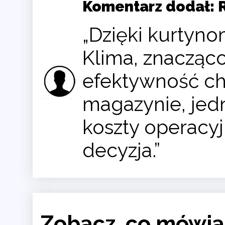
Komentarz dodał: R
„Dzięki kurtyn
Klima, znacząc
efektywność ch
magazynie, jed
koszty operacyj
decyzja.”
Zobacz, co mówią 